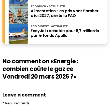
avant l’Apocalypse », paru chez Ring en 2021, mais aussi
ECOQUICK
ACTUALITÉ
de "Combien ça coute, combien ça rapporte" (Eyrolles),
Alimentation : les prix vont flamber
"Les grands esprits ont toujours tort", "Pourquoi les
d’ici 2027, alerte la FAO
rayures ont-elles des zèbres", "Pourquoi les bois ont-ils
des cerfs", "Histoires bêtes" (Editions du Moment) ou
ECO DIGEST
ACTUALITÉ
encore du " Guide des bécébranchés" (L'Archipel).
EasyJet rachetée pour 5,7 milliards
par le fonds Apollo
No comment on
«Energie :
combien coûte le gaz ce
Vendredi 20 mars 2026 ?»
Leave a comment
* Required fields