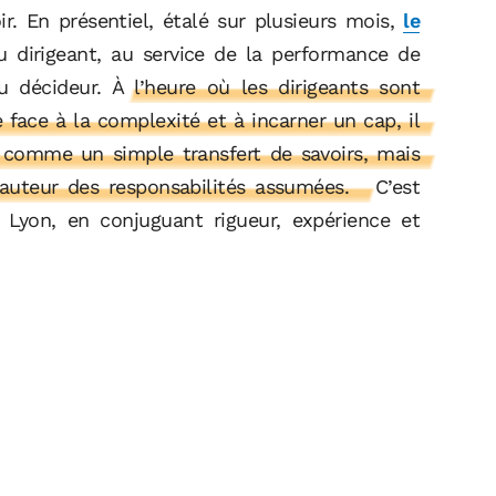
ir. En présentiel, étalé sur plusieurs mois,
le
 dirigeant, au service de la performance de
du décideur.
À l’heure où les dirigeants sont
re face à la complexité et à incarner un cap, il
 comme un simple transfert de savoirs, mais
auteur des responsabilités assumées.
C’est
 Lyon, en conjuguant rigueur, expérience et