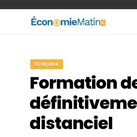
<-- Ad-inserter -->
ECOQUICK
Formation des
définitivemen
distanciel