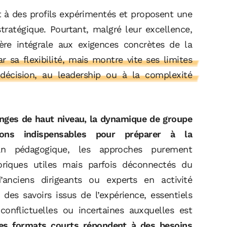
t à des profils expérimentés et proposent une
tratégique. Pourtant, malgré leur excellence,
e intégrale aux exigences concrètes de la
ar sa flexibilité, mais montre vite ses limites
e décision, au leadership ou à la complexité
changes de haut niveau, la dynamique de groupe
tions indispensables pour préparer à la
 pédagogique, les approches purement
riques utiles mais parfois déconnectés du
’anciens dirigeants ou experts en activité
des savoirs issus de l’expérience, essentiels
conflictuelles ou incertaines auxquelles est
les formats courts répondent à des besoins