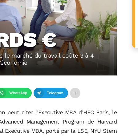
RDS €
c le marché du travail coûte 3 à 4
l’économie
WhatsApp
Telegram
n peut citer l’Executive MBA d’HEC Paris, le
 Advanced Management Program de Harvard
l Executive MBA, porté par la LSE, NYU Stern