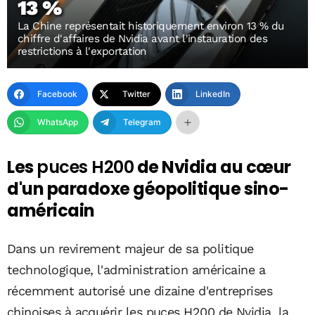
13 %
La Chine représentait historiquement environ 13 % du
chiffre d'affaires de Nvidia avant l'instauration des
restrictions à l'exportation
Facebook
Twitter
LinkedIn
WhatsApp
Telegram
Les
puces H200
de Nvidia au cœur
d'un paradoxe géopolitique sino-
américain
Dans un revirement majeur de sa politique
technologique, l'administration américaine a
récemment autorisé une dizaine d'entreprises
chinoises à acquérir les puces H200 de Nvidia, la