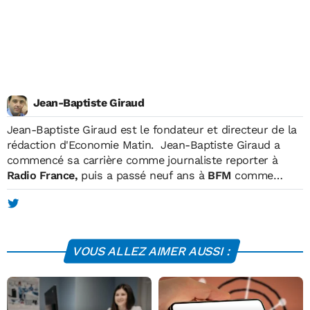
Jean-Baptiste Giraud
Jean-Baptiste Giraud
est le fondateur et directeur de la
rédaction d'Economie Matin. Jean-Baptiste Giraud a
commencé sa carrière comme journaliste reporter à
Radio France,
puis a passé neuf ans à
BFM
comme
reporter, matinalier, chroniqueur et intervieweur. En
parallèle, il était également journaliste pour
TF1, où il
réalisait des reportages et des programmes courts
diffusés en prime-time.
En 2004, il fonde Economie
VOUS ALLEZ AIMER AUSSI :
Matin, qui devient le premier hebdomadaire économique
français. Celui-ci atteint une diffusion de 600.000
exemplaires (OJD) en juin 2006. Un fonds economique
espagnol prendra le contrôle de l'hebdomadaire en 2007.