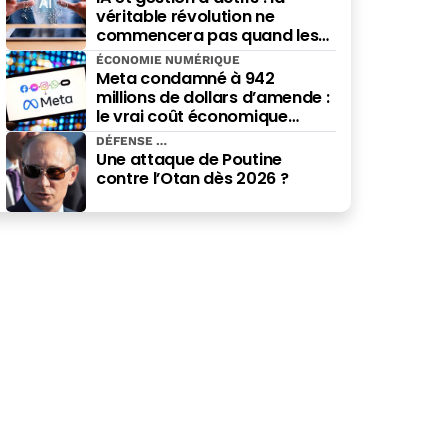
véritable révolution ne
commencera pas quand les
robots remplaceront les
ÉCONOMIE NUMÉRIQUE
financiers. Elle commencera
Meta condamné à 942
quand ils prendront les
millions de dollars d’amende :
meilleures décisions.
le vrai coût économique
imposé par le Nouveau-
DÉFENSE
Mexique
Une attaque de Poutine
contre l’Otan dès 2026 ?