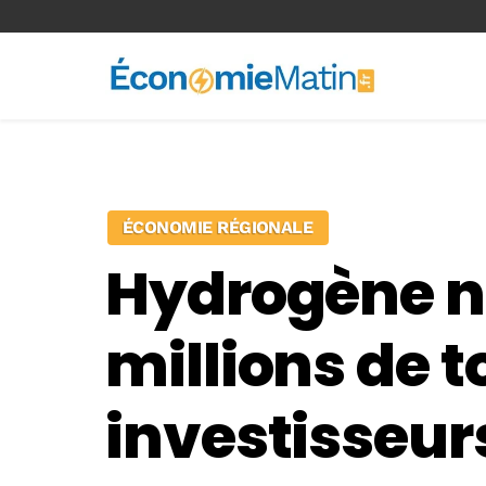
<-- Ad-inserter -->
ÉCONOMIE RÉGIONALE
Hydrogène na
millions de t
investisseur