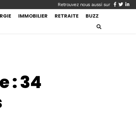
facebook
twitte
lin
RGIE
IMMOBILIER
RETRAITE
BUZZ
 : 34
s