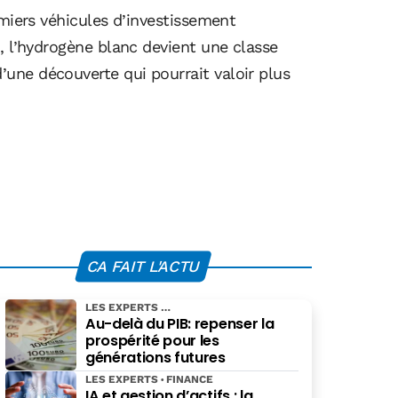
emiers véhicules d’investissement
, l’hydrogène blanc devient une classe
une découverte qui pourrait valoir plus
CA FAIT L'ACTU
LES EXPERTS
Au-delà du PIB: repenser la
prospérité pour les
générations futures
LES EXPERTS
FINANCE
IA et gestion d’actifs : la