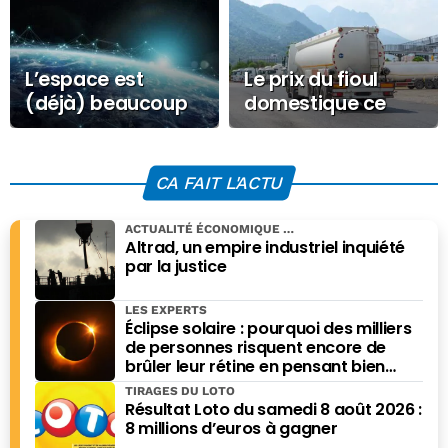
L’espace est
Le prix du fioul
(déjà) beaucoup
domestique ce
trop pollué, alerte
Mercredi 22
l’ESA
octobre 2025
CA FAIT L'ACTU
ACTUALITÉ ÉCONOMIQUE
Altrad, un empire industriel inquiété
par la justice
LES EXPERTS
Éclipse solaire : pourquoi des milliers
de personnes risquent encore de
brûler leur rétine en pensant bien
faire
TIRAGES DU LOTO
Résultat Loto du samedi 8 août 2026 :
8 millions d’euros à gagner