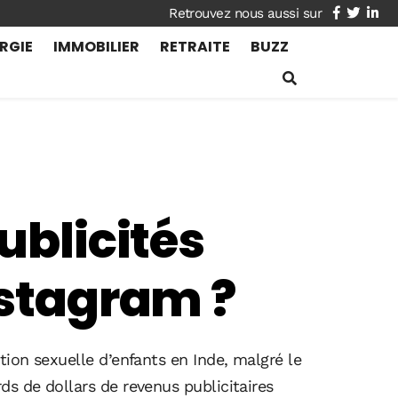
facebook
twitte
lin
RGIE
IMMOBILIER
RETRAITE
BUZZ
ublicités
nstagram ?
ion sexuelle d’enfants en Inde, malgré le
s de dollars de revenus publicitaires