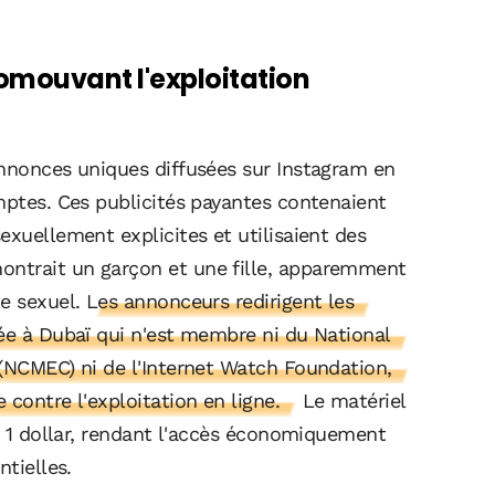
omouvant l'exploitation
annonces uniques diffusées sur Instagram en
mptes. Ces publicités payantes contenaient
exuellement explicites et utilisaient des
ntrait un garçon et une fille, apparemment
e sexuel.
Les annonceurs redirigent les
sée à Dubaï qui n'est membre ni du National
 (NCMEC) ni de l'Internet Watch Foundation,
 contre l'exploitation en ligne.
Le matériel
on 1 dollar, rendant l'accès économiquement
ntielles.