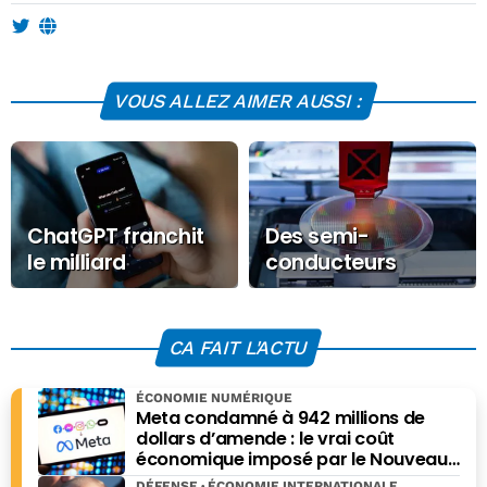
VOUS ALLEZ AIMER AUSSI :
ChatGPT franchit
Des semi-
le milliard
conducteurs
d’utilisateurs
made in France :
Thales, Foxconn et
Radiall s’allient
CA FAIT L'ACTU
ÉCONOMIE NUMÉRIQUE
Meta condamné à 942 millions de
dollars d’amende : le vrai coût
économique imposé par le Nouveau-
Mexique
DÉFENSE
ÉCONOMIE INTERNATIONALE