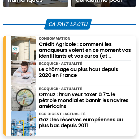
inquiètent plus de
une « publicité »
sept Français sur
illégale
dix
CA FAIT L'ACTU
CONSOMMATION
Crédit Agricole : comment les
arnaqueurs volent en ce moment vos
identifiants et vos euros (et
comment vous protéger)
ECOQUICK
ACTUALITÉ
Le chômage au plus haut depuis
2020 en France
ECOQUICK
ACTUALITÉ
Ormuz : l’Iran veut taxer à 7% le
pétrole mondial et bannir les navires
américains
ECO DIGEST
ACTUALITÉ
Gaz : les réserves européennes au
plus bas depuis 2011