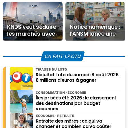
KNDS veut séduire
Notice numérique :
les marchés avec
l’ANSM lance une
une double
expérimentation
cotation à Paris et
nationale en 2025
à Francfort
CA FAIT L'ACTU
TIRAGES DU LOTO
Résultat Loto du samedi 8 août 2026 :
8 millions d’euros à gagner
CONSOMMATION
ÉCONOMIE
Îles prisées été 2026 : le classement
des destinations par budget
vacances
ÉCONOMIE
RETRAITE
Retraite des mères : ce qui va
changer et combien ça va coûter