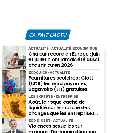
CA FAIT L'ACTU
ACTUALITÉ
ACTUALITÉ ÉCONOMIQUE
Chaleur record en Europe : juin
et juillet n’ont jamais été aussi
chauds qu’en 2026
ECOQUICK
ACTUALITÉ
Fournitures scolaires : Ciotti
(UDR) les rend payantes,
Bagayoko (LFI) gratuites
LES EXPERTS
ENTREPRISE
Août, le risque caché de
liquidité sur le marché des
changes que les entreprises
sous-estiment
ECO DIGEST
ACTUALITÉ
Violences sexuelles sur
mineurs : Darmanin dénonce