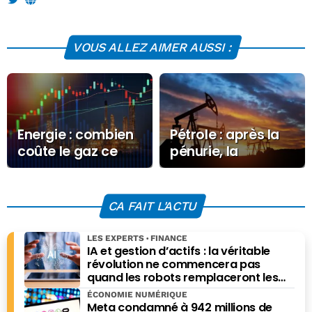
VOUS ALLEZ AIMER AUSSI :
Energie : combien
Pétrole : après la
coûte le gaz ce
pénurie, la
Mercredi 11 mars
menace d’une
2026 ?
surproduction
massive en 2027
CA FAIT L'ACTU
LES EXPERTS
FINANCE
IA et gestion d’actifs : la véritable
révolution ne commencera pas
quand les robots remplaceront les
financiers. Elle commencera quand ils
ÉCONOMIE NUMÉRIQUE
prendront les meilleures décisions.
Meta condamné à 942 millions de