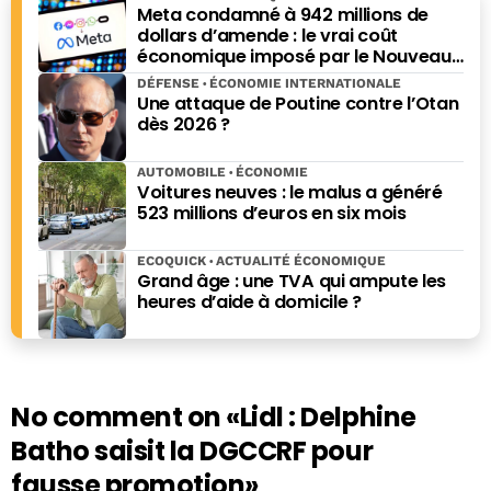
Meta condamné à 942 millions de
dollars d’amende : le vrai coût
économique imposé par le Nouveau-
Mexique
DÉFENSE
ÉCONOMIE INTERNATIONALE
Une attaque de Poutine contre l’Otan
dès 2026 ?
AUTOMOBILE
ÉCONOMIE
Voitures neuves : le malus a généré
523 millions d’euros en six mois
ECOQUICK
ACTUALITÉ ÉCONOMIQUE
Grand âge : une TVA qui ampute les
heures d’aide à domicile ?
No comment on
«Lidl : Delphine
Batho saisit la DGCCRF pour
fausse promotion»