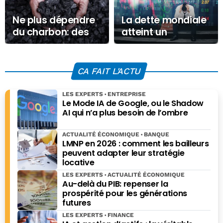
Ne plus dépendre
La dette mondiale
du charbon: des
atteint un
régions
nouveau record et
européennes
frôle les 350.000
bâtissent un
milliards
CA FAIT L'ACTU
avenir durable
avec le soutien de
LES EXPERTS
ENTREPRISE
l’UE
Le Mode IA de Google, ou le Shadow
AI qui n’a plus besoin de l’ombre
ACTUALITÉ ÉCONOMIQUE
BANQUE
LMNP en 2026 : comment les bailleurs
peuvent adapter leur stratégie
locative
LES EXPERTS
ACTUALITÉ ÉCONOMIQUE
Au-delà du PIB: repenser la
prospérité pour les générations
futures
LES EXPERTS
FINANCE