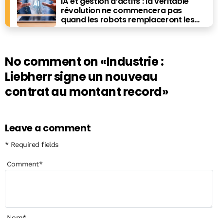
IA et gestion d’actifs : la véritable
révolution ne commencera pas
quand les robots remplaceront les
financiers. Elle commencera quand ils
prendront les meilleures décisions.
No comment on
«Industrie :
Liebherr signe un nouveau
contrat au montant record»
Leave a comment
* Required fields
Comment
*
Nom
*