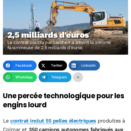
2,5 milliards d'euros
Le contrat conclu par Liebherr a atteint la somme
faramineuse de 2,5 milliards d'euros
Facebook
Twitter
LinkedIn
WhatsApp
Telegram
Une percée technologique pour les
engins lourd
Le
contrat inclut 55 pelles électriques
produites à
Colmar et
350 camions autonomes fabriqués aux