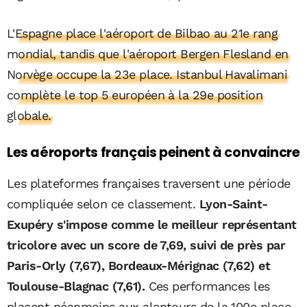
L'Espagne place l'aéroport de Bilbao au 21e rang
mondial, tandis que l'aéroport Bergen Flesland en
Norvège occupe la 23e place. Istanbul Havalimani
complète le top 5 européen à la 29e position
globale.
Les aéroports français peinent à convaincre
Les plateformes françaises traversent une période
compliquée selon ce classement.
Lyon-Saint-
Exupéry s'impose comme le meilleur représentant
tricolore avec un score de 7,69, suivi de près par
Paris-Orly (7,67), Bordeaux-Mérignac (7,62) et
Toulouse-Blagnac (7,61).
Ces performances les
placent néanmoins aux alentours de la 100e place