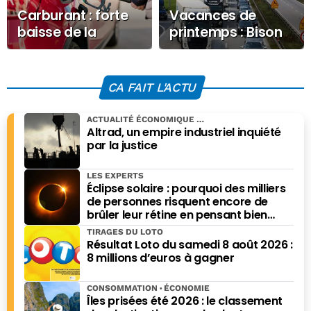
Carburant : forte
Vacances de
baisse de la
printemps : Bison
consommation en
Futé annonce des
mai 2026
difficultés de
circulation dans
CA FAIT L'ACTU
certaines régions
ACTUALITÉ ÉCONOMIQUE
Altrad, un empire industriel inquiété
par la justice
LES EXPERTS
Éclipse solaire : pourquoi des milliers
de personnes risquent encore de
brûler leur rétine en pensant bien
faire
TIRAGES DU LOTO
Résultat Loto du samedi 8 août 2026 :
8 millions d’euros à gagner
CONSOMMATION
ÉCONOMIE
Îles prisées été 2026 : le classement