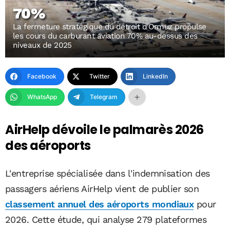
70%
La fermeture stratégique du détroit d'Ormuz propulse
les cours du carburant aviation 70% au-dessus des
niveaux de 2025
Facebook
Twitter
LinkedIn
WhatsApp
Telegram
AirHelp dévoile le palmarès 2026
des aéroports
L'entreprise spécialisée dans l'indemnisation des
passagers aériens AirHelp vient de publier son
classement annuel des aéroports mondiaux
pour
2026. Cette étude, qui analyse 279 plateformes