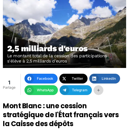
2,5 milliards d'euros
Le montant total de la cession des participations
s'élève à 2,5 milliards d'euros
Facebook
Twitter
LinkedIn
1
Partage
WhatsApp
Telegram
Mont Blanc : une cession
stratégique de l'État français vers
la Caisse des dépôts