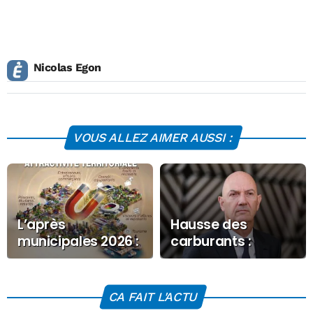
Nicolas Egon
VOUS ALLEZ AIMER AUSSI :
L’après
Hausse des
municipales 2026 :
carburants :
l’intercommunalité
Roland Lescure
à l’épreuve de
annonce 70
l’attractivité
millions d’euros
CA FAIT L'ACTU
territoriale
d’aides face à la