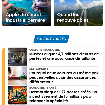
Apple : le secret
Quand les
industriel derrière
renouvelables
ses appareils
limitent la hausse
moins chers
du prix du gaz
CA FAIT L'ACTU
CULTURE
ÉCONOMIE
Musée Lalique : 4,7 millions d’euros de
pertes et une assurance défaillante
LES EXPERTS
Pourquoi deux voitures au même prix
peuvent-elles avoir des assurances
différentes ?
ÉCONOMIE
SANTÉ
Dermatologues : 27 postes créés, un
investissement de 15 millions pour
relancer la spécialité