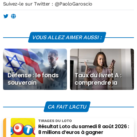
Suivez-le sur Twitter :
@PaoloGaroscio
VOUS ALLEZ AIMER AUSSI :
Défense : le fonds
Taux du livret A :
souverain
comprendre la
norvégien se
baisse à 1,5 % et
désengage
ses conséquences
d’Israël
CA FAIT L'ACTU
TIRAGES DU LOTO
Résultat Loto du samedi 8 août 2026 :
8 millions d’euros à gagner