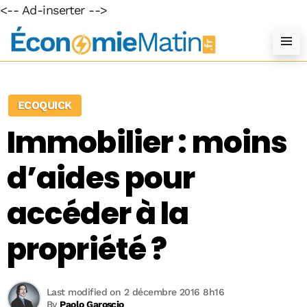
<-- Ad-inserter -->
ECOQUICK
Immobilier : moins
d’aides pour
accéder à la
propriété ?
Last modified on 2 décembre 2016 8h16
By
Paolo Garoscio