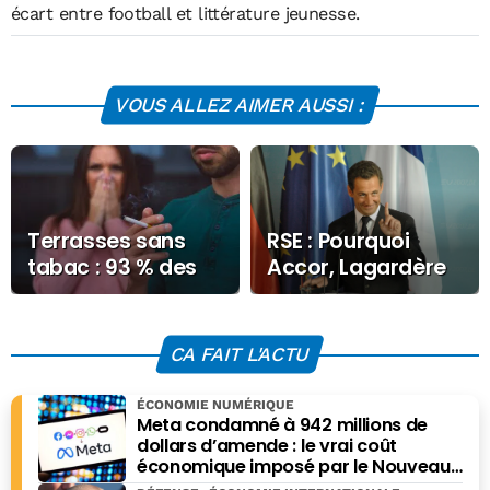
écart entre football et littérature jeunesse.
VOUS ALLEZ AIMER AUSSI :
Terrasses sans
RSE : Pourquoi
tabac : 93 % des
Accor, Lagardère
Français ne s’y
et Lov Group ne
opposent pas
virent pas Nicolas
Sarkozy ?
CA FAIT L'ACTU
ÉCONOMIE NUMÉRIQUE
Meta condamné à 942 millions de
dollars d’amende : le vrai coût
économique imposé par le Nouveau-
Mexique