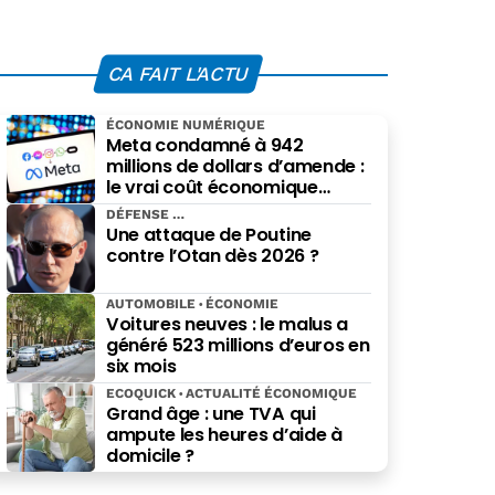
CA FAIT L'ACTU
ÉCONOMIE NUMÉRIQUE
Meta condamné à 942
millions de dollars d’amende :
le vrai coût économique
imposé par le Nouveau-
DÉFENSE
Mexique
Une attaque de Poutine
contre l’Otan dès 2026 ?
AUTOMOBILE
ÉCONOMIE
Voitures neuves : le malus a
généré 523 millions d’euros en
six mois
ECOQUICK
ACTUALITÉ ÉCONOMIQUE
Grand âge : une TVA qui
ampute les heures d’aide à
domicile ?