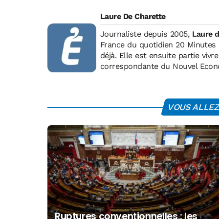
Laure De Charette
Journaliste depuis 2005,
Laure d
France du quotidien 20 Minutes 
déjà. Elle est ensuite partie viv
correspondante du Nouvel Economi
économique, sociale -et même tour
travaille à Bratislava, en Slovaqu
slovaque pour Ouest France et La Libre Belgiqu
VOUS ALLEZ 
de plusieurs livres, dont "Chine
(février 2013, Ed. L'Archipel) et
aristos" (2010, Ed. du Moment). 
en 2012.
Ruptures conventionnelles : les