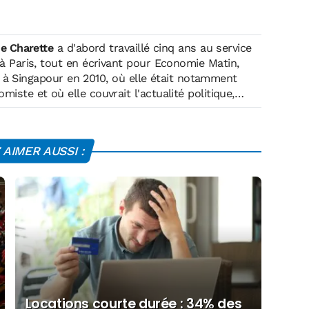
e Charette
a d'abord travaillé cinq ans au service
à Paris, tout en écrivant pour Economie Matin,
re à Singapour en 2010, où elle était notamment
ste et où elle couvrait l'actualité politique,
istique !- de l'Asie. Depuis mi-2014, elle vit et
ie, d'où elle couvre l'actualité autrichienne et
e. Elle est aussi l'auteur
AIMER AUSSI :
-Les nouveaux milliardaires rouges"
 "Gotha City-Enquête sur le pouvoir discret des
Elle a, à nouveau, rejoint l'équipe d'Economie Matin
Locations courte durée : 34% des