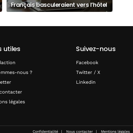
Français basculeraient vers l’hôtel
si le prix devient trop cher
s utiles
Suivez-nous
daction
Facebook
ommes-nous ?
Twitter / X
etter
Linkedin
contacter
ons légales
Confidentialité
Nous contacter
Mentions légales