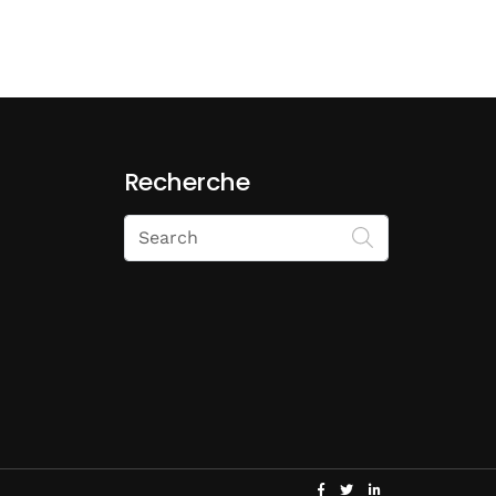
Recherche
Search
on
Economie
Matin
facebook
twitter
linkedin