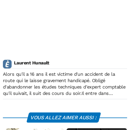
Laurent Hunault
Alors qu'il a 16 ans il est victime d'un accident de la
route qui le laisse gravement handicapé. Obligé
d'abandonner les études techniques d'expert comptable
qu'il suivait, il suit des cours du soir.Il entre dans
l'administration en 1980. Muté à Lille il passe avec
succès le concours de rédacteur. Il est chargé de la
gestion des personnels vacataires : médecins,
VOUS ALLEZ AIMER AUSSI :
techniciens de surface évoluant pour le conseil général
(Protection maternelle et infantile).En 2000 il souhaite