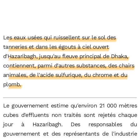
Les eaux usées qui ruissellent sur le sol des
tanneries et dans les égouts à ciel ouvert
d'Hazaribagh, jusqu'au fleuve principal de Dhaka,
contiennent, parmi d'autres substances, des chairs
animales, de l'acide sulfurique, du chrome et du
plomb.
Le gouvernement estime qu'environ 21 000 mètres
cubes d'effluents non traités sont rejetés chaque
jour à Hazaribagh. Des responsables du
gouvernement et des représentants de l'industrie