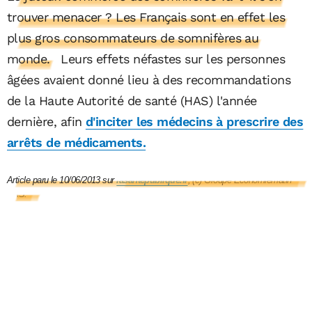
trouver menacer ? Les Français sont en effet les
plus gros consommateurs de somnifères au
monde.
Leurs effets néfastes sur les personnes
âgées avaient donné lieu à des recommandations
de la Haute Autorité de santé (HAS) l'année
dernière, afin
d'inciter les médecins à prescrire des
arrêts de médicaments.
Article paru le 10/06/2013 sur 
lasantépublique.fr
, (c) Groupe Economiematin 
SAS.