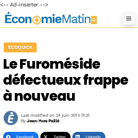
<-- Ad-inserter -->
ECOQUICK
Le Furoméside
défectueux frappe
à nouveau
Last modified on 24 juin 2013 7h21
By
Jean-Yves Paillé
Facebook
Twitter
LinkedIn