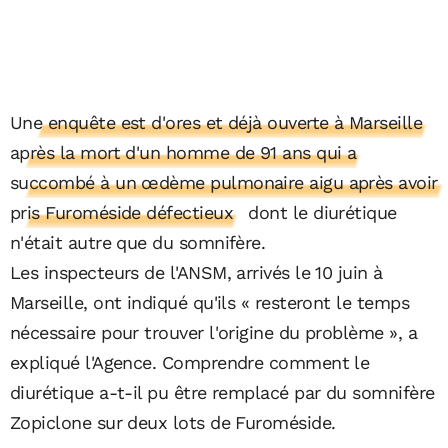
U
ne enquête est d'ores et déjà ouverte à Marseille
après la mort d'un homme de 91 ans qui a
succombé à un œdème pulmonaire aigu après avoir
pris Furoméside défectieux
dont le diurétique
n'était autre que du somnifère.
Les inspecteurs de l'ANSM, arrivés le 10 juin à
Marseille, ont indiqué qu'ils « resteront le temps
nécessaire pour trouver l'origine du problème », a
expliqué l'Agence. Comprendre comment le
diurétique a-t-il pu être remplacé par du somnifère
Zopiclone sur deux lots de Furoméside.