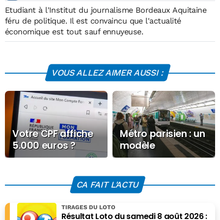
Etudiant à l'Institut du journalisme Bordeaux Aquitaine
féru de politique. Il est convaincu que l'actualité
économique est tout sauf ennuyeuse.
VOUS ALLEZ AIMER AUSSI :
Votre CPF affiche
Métro parisien : un
5.000 euros ?
modèle
Voici ce que cela
économique à 140
change pour vos
millions pour
droits
financer le
CA FAIT L'ACTU
paiement sans
contact
TIRAGES DU LOTO
Résultat Loto du samedi 8 août 2026 :