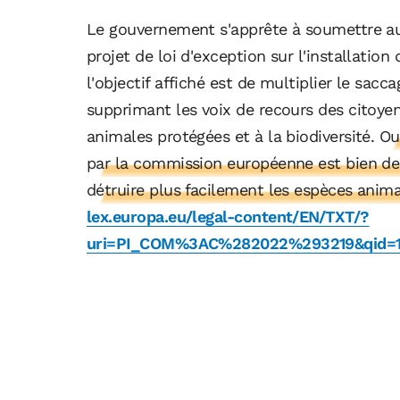
Le gouvernement s'apprête à soumettre au
projet de loi d'exception sur l'installatio
l'objectif affiché est de multiplier le sacc
supprimant les voix de recours des citoyens
animales protégées et à la biodiversité.
Ou
par la commission européenne est bien de
détruire plus facilement les espèces anim
lex.europa.eu/legal-content/EN/TXT/?
uri=PI_COM%3AC%282022%293219&qid=