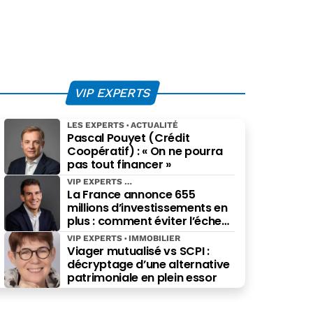
VIP EXPERTS
LES EXPERTS
ACTUALITÉ
Pascal Pouyet (Crédit
Coopératif) : « On ne pourra
pas tout financer »
VIP EXPERTS
La France annonce 655
millions d’investissements en
plus : comment éviter l’échec
des projets à grande échelle ?
VIP EXPERTS
IMMOBILIER
Viager mutualisé vs SCPI :
décryptage d’une alternative
patrimoniale en plein essor