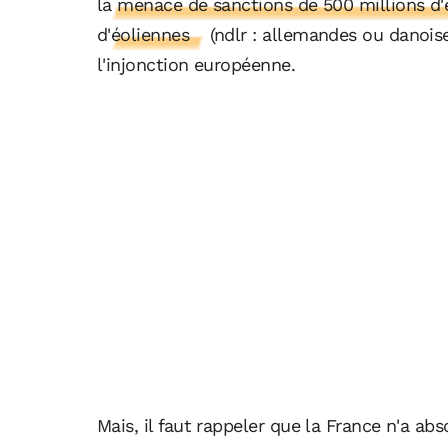
la menace de sanctions de 500 millions d'eu
d'éoliennes
(ndlr : allemandes ou danoise
l'injonction européenne.
Mais, il faut rappeler que la France n'a a