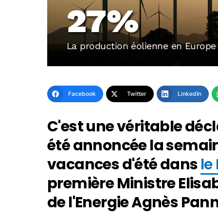
27%
La production éolienne en Europe
Facebook
Twitter
LinkedIn
C'est une véritable décl
été annoncée la semain
vacances d'été dans
le
première Ministre Elisa
de l'Energie Agnès Pan