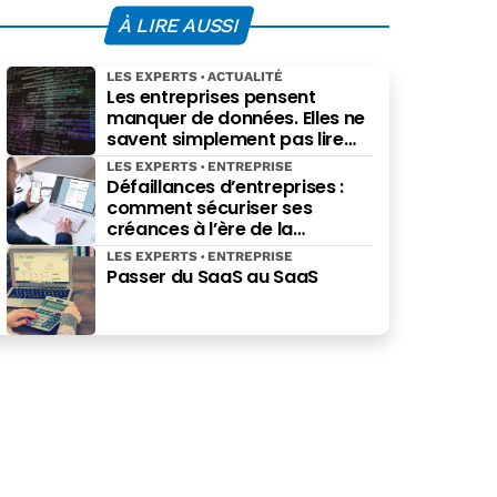
À LIRE AUSSI
LES EXPERTS
ACTUALITÉ
Les entreprises pensent
manquer de données. Elles ne
savent simplement pas lire
celles qu’elles possèdent déjà.
LES EXPERTS
ENTREPRISE
Défaillances d’entreprises :
comment sécuriser ses
créances à l’ère de la
facturation électronique ?
LES EXPERTS
ENTREPRISE
Passer du SaaS au SaaS