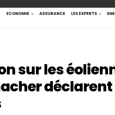
ECONOMIE
ASSURANCE
LES EXPERTS
ENE
on sur les éolienn
cher déclarent 
s