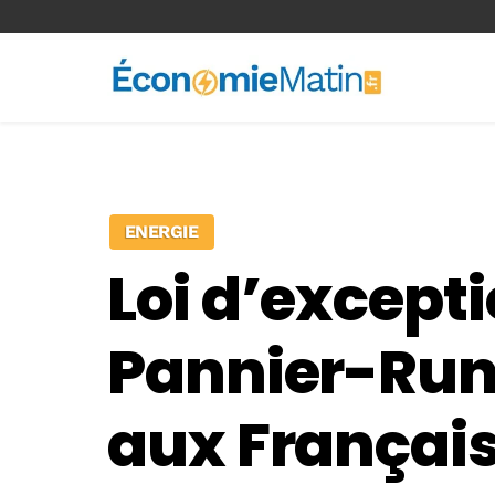
<-- Ad-inserter -->
ENERGIE
Loi d’excepti
Pannier-Runa
aux Françai