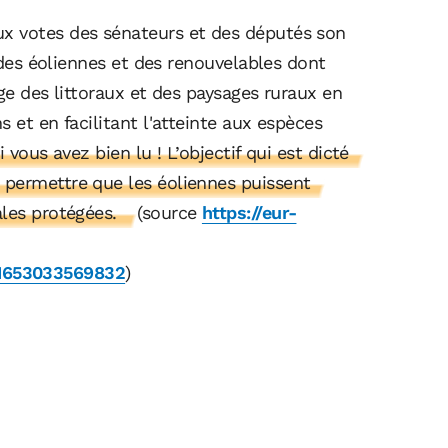
x votes des sénateurs et des députés son
n des éoliennes et des renouvelables dont
age des littoraux et des paysages ruraux en
 et en facilitant l'atteinte aux espèces
i vous avez bien lu ! L’objectif qui est dicté
 permettre que les éoliennes puissent
ales protégées.
(source
https://eur-
1653033569832
)