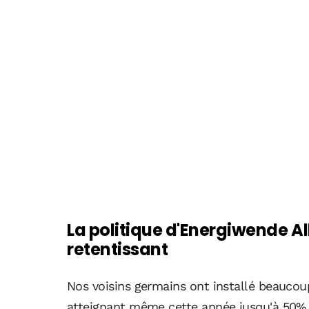
La politique d'Energiwende A
retentissant
Nos voisins germains ont installé beaucoup
atteignant même cette année jusqu'à 50% 