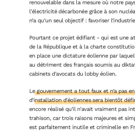
renouvelable dans la mesure où notre pays
l'électricité décarbonée grâce à son nuclé
n’a qu’un seul objectif : favoriser l’indust
Pourtant ce projet édifiant - qui est une 
de la République et à la charte constituti
en place une dictature éolienne par laquel
au détriment des français soumis au diktat
cabinets d'avocats du lobby éolien.
Le gouvernement a tout faux et n’a pas enc
d'installation d'éoliennes sera bientôt déf
encore réalisé qu'il n'avait vraiment pas in
trahison, car trois raisons majeures et sim
est parfaitement inutile et criminelle en F