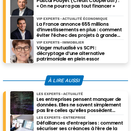
Pascal Pouyet (Crédit Coopératif) :
« On ne pourra pas tout financer »
VIP EXPERTS
ACTUALITÉ ÉCONOMIQUE
La France annonce 655 millions
d’investissements en plus : comment
éviter l’échec des projets à grande
échelle ?
VIP EXPERTS
IMMOBILIER
Viager mutualisé vs SCPI :
décryptage d’une alternative
patrimoniale en plein essor
À LIRE AUSSI
LES EXPERTS
ACTUALITÉ
Les entreprises pensent manquer de
données. Elles ne savent simplement
pas lire celles qu’elles possèdent
déjà.
LES EXPERTS
ENTREPRISE
Défaillances d’entreprises : comment
sécuriser ses créances à l’ère de la