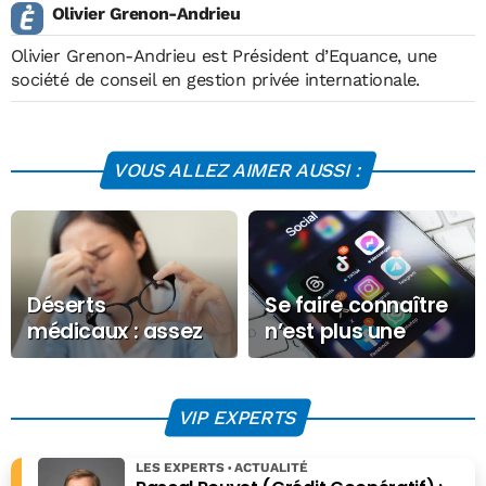
Olivier Grenon-Andrieu
Olivier Grenon-Andrieu est Président d’Equance, une
société de conseil en gestion privée internationale.
VOUS ALLEZ AIMER AUSSI :
Déserts
Se faire connaître
médicaux : assez
n’est plus une
de discours, place
option : pourquoi
aux décisions
la visibilité est
essentielle pour
VIP EXPERTS
toutes les
entreprises
LES EXPERTS
ACTUALITÉ