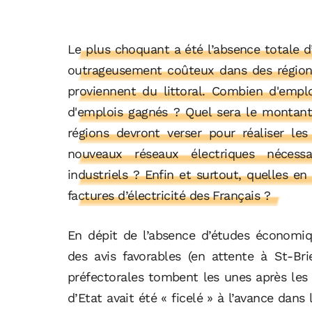
Le plus choquant a été l’absence totale
outrageusement coûteux dans des région
proviennent du littoral. Combien d'emp
d'emplois gagnés ? Quel sera le montant 
régions devront verser pour réaliser le
nouveaux réseaux électriques nécess
industriels ? Enfin et surtout, quelles 
factures d’électricité des Français ?
En dépit de l’absence d’études économi
des avis favorables (en attente à St-Bri
préfectorales tombent les unes après les
d’Etat avait été « ficelé » à l’avance dans