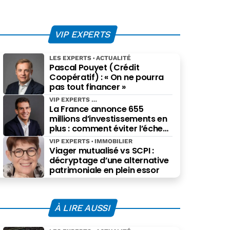
VIP EXPERTS
LES EXPERTS
ACTUALITÉ
Pascal Pouyet (Crédit
Coopératif) : « On ne pourra
pas tout financer »
VIP EXPERTS
La France annonce 655
millions d’investissements en
plus : comment éviter l’échec
des projets à grande échelle ?
VIP EXPERTS
IMMOBILIER
Viager mutualisé vs SCPI :
décryptage d’une alternative
patrimoniale en plein essor
À LIRE AUSSI