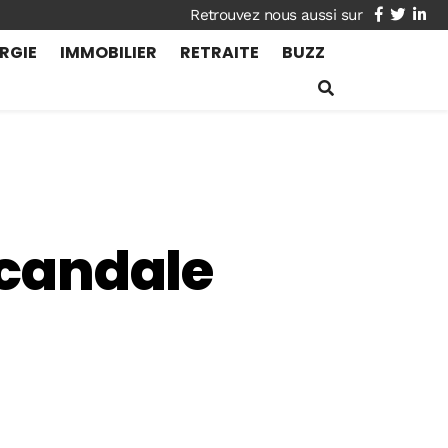
facebook
twitte
lin
RGIE
IMMOBILIER
RETRAITE
BUZZ
 scandale