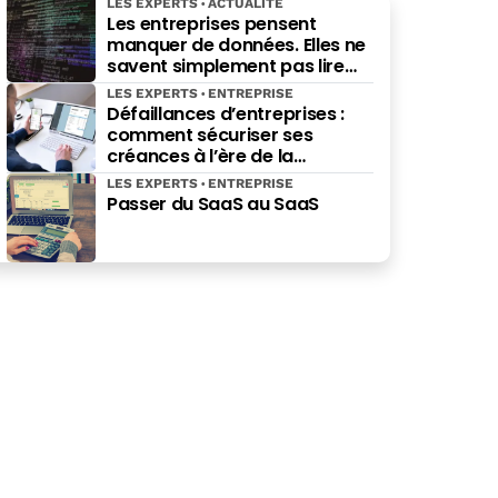
LES EXPERTS
ACTUALITÉ
Les entreprises pensent
manquer de données. Elles ne
savent simplement pas lire
celles qu’elles possèdent déjà.
LES EXPERTS
ENTREPRISE
Défaillances d’entreprises :
comment sécuriser ses
créances à l’ère de la
facturation électronique ?
LES EXPERTS
ENTREPRISE
Passer du SaaS au SaaS