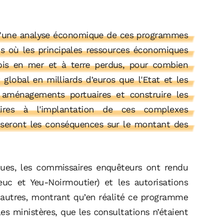
 d’une analyse économique de ces programmes
s où les principales ressources économiques
lois en mer et à terre perdus, pour combien
global en milliards d’euros que l'Etat et les
s aménagements portuaires et construire les
aires à l'implantation de ces complexes
en seront les conséquences sur le montant des
ques, les commissaires enquêteurs ont rendu
euc et Yeu-Noirmoutier) et les autorisations
 autres, montrant qu’en réalité ce programme
 les ministères, que les consultations n’étaient