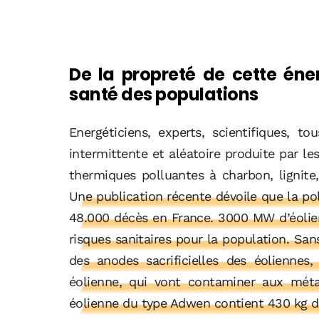
De la propreté de cette éne
santé des populations
Energéticiens, experts, scientifiques, to
intermittente et aléatoire produite par le
thermiques polluantes à charbon, lignite
Une publication récente dévoile que la pol
48.000 décès en France. 3000 MW d’éolie
risques sanitaires pour la population. San
des anodes sacrificielles des éoliennes
éolienne, qui vont contaminer aux méta
éolienne du type Adwen contient 430 kg de