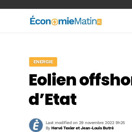
<-- Ad-inserter -->
ENERGIE
Eolien offsho
d’Etat
Last modified on 29 novembre 2022 9h25
By
Hervé Texier et Jean-Louis Butré