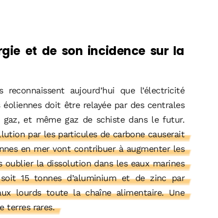
rgie et de son incidence sur la
us reconnaissent aujourd’hui que l’électricité
s éoliennes doit être relayée par des centrales
, gaz, et même gaz de schiste dans le futur.
lution par les particules de carbone causerait
nnes en mer vont contribuer à augmenter les
s oublier la dissolution dans les eaux marines
, soit 15 tonnes d’aluminium et de zinc par
ux lourds toute la chaîne alimentaire. Une
 terres rares.