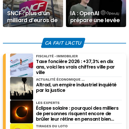
SNCF : plus d’un
IA : OpenAI
milliard d’euros de
prépare une levée
bénéfices et une
de fonds géante
dette en baisse
avec Amazon,
Nvidia et
CA FAIT L'ACTU
Microsoft
FISCALITÉ
IMMOBILIER
Taxe foncière 2026 : +37,3% en dix
ans, voici les vrais chiffres ville par
ville
ACTUALITÉ ÉCONOMIQUE
Altrad, un empire industriel inquiété
par la justice
LES EXPERTS
Éclipse solaire : pourquoi des milliers
de personnes risquent encore de
brûler leur rétine en pensant bien
faire
TIRAGES DU LOTO