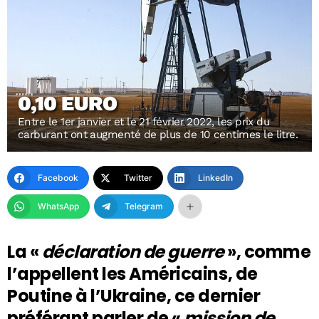
0,10 EURO
Entre le 1er janvier et le 21 février 2022, les prix du
carburant ont augmenté de plus de 10 centimes le litre.
Facebook
Twitter
LinkedIn
WhatsApp
Telegram
La «
déclaration de guerre
», comme
l’appellent les Américains, de
Poutine à l’Ukraine, ce dernier
préférant parler de «
mission de