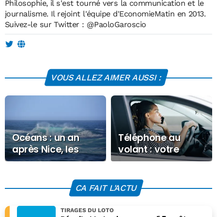
Philosophie, il s'est tourné vers la communication et le
journalisme. Il rejoint l'équipe d'EconomieMatin en 2013.
Suivez-le sur Twitter :
@PaoloGaroscio
VOUS ALLEZ AIMER AUSSI :
Océans : un an
Téléphone au
après Nice, les
volant : votre
scientifiques
permis pourra
maintiennent
vous être retiré
l’alerte
CA FAIT L'ACTU
TIRAGES DU LOTO