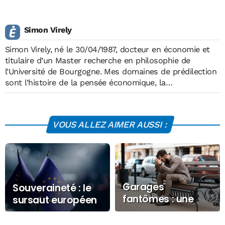
Simon Virely
Simon Virely, né le 30/04/1987, docteur en économie et
titulaire d’un Master recherche en philosophie de
l’Université de Bourgogne. Mes domaines de prédilection
sont l’histoire de la pensée économique, la
macroéconomie moderne, les théories monétaires, la
philosophie politique et la philosophie des sciences.
Enseignant de 2010 à 2016 dans le secondaire et le
VOUS ALLEZ AIMER AUSSI :
supérieur.
Garages
Souveraineté : le
fantômes : une
sursaut européen
escroquerie
moderne aux