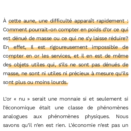
À cette aune, une difficulté apparaît rapidement :
Comment pourrait-on compter en poids d’or ce qui
est dénué de masse ou ce qui ne s’y laisse réduire?
En effet, Il est rigoureusement impossible de
compter en or les services, et il en est de même
des objets utiles qui, s’ils ne sont pas dénués de
masse, ne sont ni utiles ni précieux à mesure qu’ils
sont plus ou moins lourds.
L’or « nu » serait une monnaie si et seulement si
l’économique était une classe de phénomènes
analogues aux phénomènes physiques. Nous
savons qu’il n’en est rien. L’économie n’est pas un