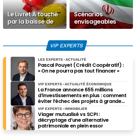
Le Livret A touché
Scénarios
par la baisse de
envisageables
son taux mais pas
pour le conflit
coulé
américano-iranien
VIP EXPERTS
LES EXPERTS
ACTUALITÉ
Pascal Pouyet (Crédit Coopératif) :
« On ne pourra pas tout financer »
VIP EXPERTS
ACTUALITÉ ÉCONOMIQUE
La France annonce 655 millions
d’investissements en plus : comment
éviter l’échec des projets à grande
échelle ?
VIP EXPERTS
IMMOBILIER
Viager mutualisé vs SCPI :
décryptage d’une alternative
patrimoniale en plein essor