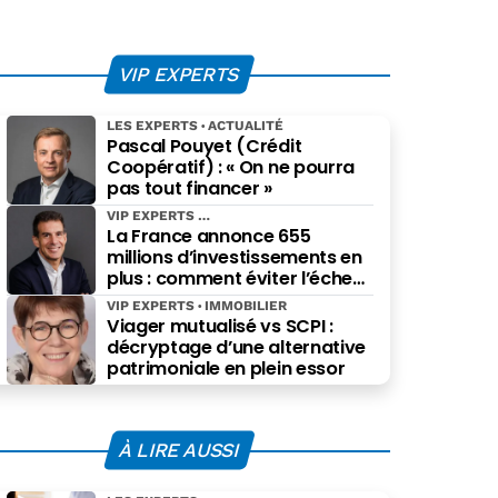
VIP EXPERTS
LES EXPERTS
ACTUALITÉ
Pascal Pouyet (Crédit
Coopératif) : « On ne pourra
pas tout financer »
VIP EXPERTS
La France annonce 655
millions d’investissements en
plus : comment éviter l’échec
des projets à grande échelle ?
VIP EXPERTS
IMMOBILIER
Viager mutualisé vs SCPI :
décryptage d’une alternative
patrimoniale en plein essor
À LIRE AUSSI