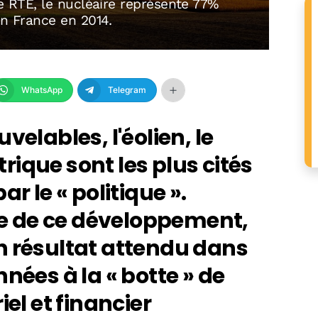
de RTE, le nucléaire représente 77%
en France en 2014.
WhatsApp
Telegram
velables, l'éolien, le
ctrique sont les plus cités
r le « politique ».
ête de ce développement,
n résultat attendu dans
nées à la « botte » de
iel et financier