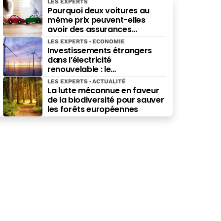
LES EXPERTS
Pourquoi deux voitures au
même prix peuvent-elles
avoir des assurances
différentes ?
LES EXPERTS
ECONOMIE
Investissements étrangers
dans l’électricité
renouvelable : le
gouvernement au pied du
LES EXPERTS
ACTUALITÉ
mur
La lutte méconnue en faveur
de la biodiversité pour sauver
les forêts européennes