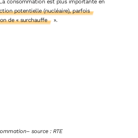
. La consommation est plus importante en
tion potentielle (nucléaire), parfois
on de « surchauffe
».
nsommation– source : RTE