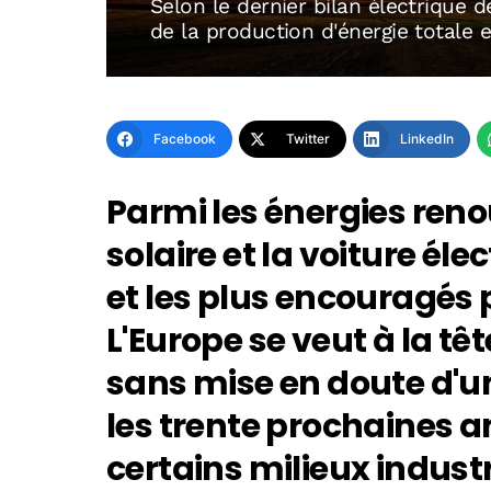
Selon le dernier bilan électrique 
de la production d'énergie totale 
Facebook
Twitter
LinkedIn
Parmi les énergies renou
solaire et la voiture éle
et les plus encouragés pa
L'Europe se veut à la t
sans mise en doute d'u
les trente prochaines an
certains milieux industr