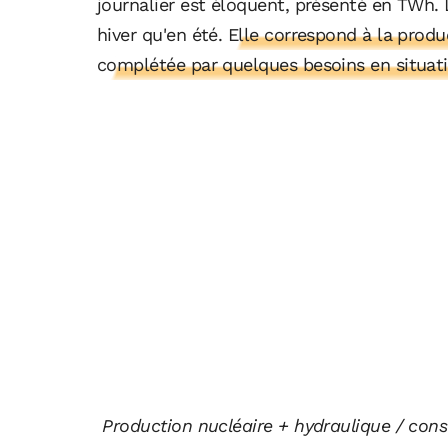
journalier est éloquent, présenté en TWh
hiver qu'en été.
Elle correspond à la produc
complétée par quelques besoins en situati
Production nucléaire + hydraulique / co