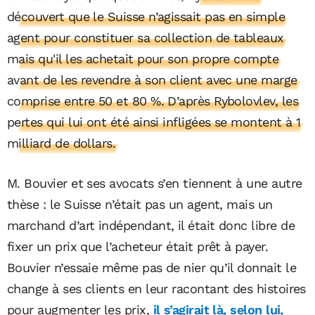
découvert que le Suisse n’agissait pas en simple
agent pour constituer sa collection de tableaux
mais qu'il les achetait pour son propre compte
avant de les revendre à son client avec une marge
comprise entre 50 et 80 %. D’après Rybolovlev, les
pertes qui lui ont été ainsi infligées se montent à 1
milliard de dollars.
M. Bouvier et ses avocats s’en tiennent à une autre
thèse : le Suisse n’était pas un agent, mais un
marchand d’art indépendant, il était donc libre de
fixer un prix que l’acheteur était prêt à payer.
Bouvier n’essaie même pas de nier qu’il donnait le
change à ses clients en leur racontant des histoires
pour augmenter les prix,
il s’agirait là, selon lui,