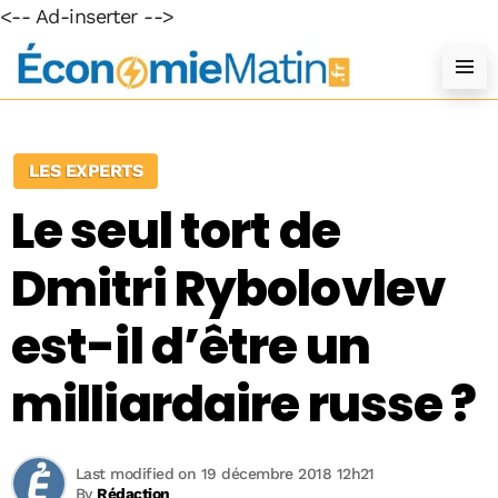
<-- Ad-inserter -->
LES EXPERTS
Le seul tort de
Dmitri Rybolovlev
est-il d’être un
milliardaire russe ?
Last modified on 19 décembre 2018 12h21
By
Rédaction