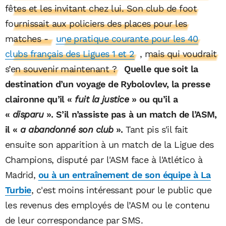
fêtes et les invitant chez lui. Son club de foot
fournissait aux policiers des places pour les
matches -
une pratique courante pour les 40
clubs français des Ligues 1 et 2
, mais qui voudrait
s’en souvenir maintenant ?
Quelle que soit la
destination d’un voyage de Rybolovlev, la presse
claironne qu’il «
fuit la justice
» ou qu’il a
«
disparu
». S’il n’assiste pas à un match de l’ASM,
il «
a abandonné son club
».
Tant pis s'il fait
ensuite son apparition à un match de la Ligue des
Champions, disputé par l'ASM face à l'Atlético à
Madrid,
ou à un entraînement de son équipe à La
Turbie
, c'est moins intéressant pour le public que
les revenus des employés de l’ASM ou le contenu
de leur correspondance par SMS.