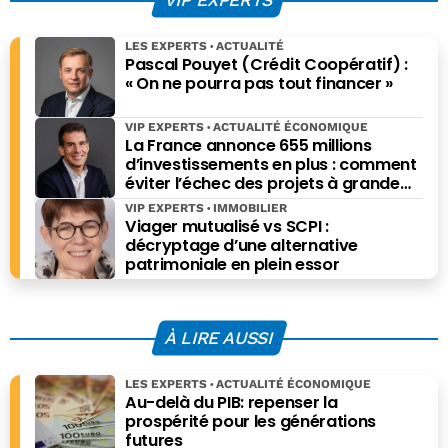
complexe qu’il n’y
paraît
LES EXPERTS
ACTUALITÉ
Pascal Pouyet (Crédit Coopératif) :
« On ne pourra pas tout financer »
VIP EXPERTS
ACTUALITÉ ÉCONOMIQUE
La France annonce 655 millions
d’investissements en plus : comment
éviter l’échec des projets à grande
échelle ?
VIP EXPERTS
IMMOBILIER
Viager mutualisé vs SCPI :
décryptage d’une alternative
patrimoniale en plein essor
À LIRE AUSSI
LES EXPERTS
ACTUALITÉ ÉCONOMIQUE
Au-delà du PIB: repenser la
prospérité pour les générations
futures