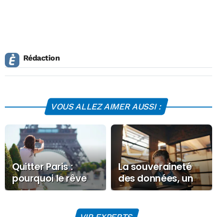
Rédaction
VOUS ALLEZ AIMER AUSSI :
Quitter Paris :
La souveraineté
pourquoi le rêve
des données, un
de la maison à
impératif
200 000 € est
stratégique pour
souvent plus
les CRM en 2026
VIP EXPERTS