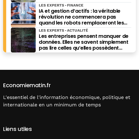
LES EXPERTS
FINANCE
IA et gestion d’actifs : la véritable
révolution ne commencera pas
quand les robots remplaceront les
financiers. Elle commencera quand ils
LES EXPERTS
ACTUALITÉ
prendront les meilleures décisions.
Les entreprises pensent manquer de
données. Elles ne savent simplement
pas lire celles qu’elles possèdent
déjà.
Economiematin.fr
L'essentiel de l'information économique, politique et
internationale en un minimum de temps
Liens utiles