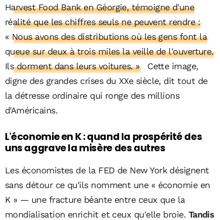
Harvest Food Bank en Géorgie, témoigne d'une
réalité que les chiffres seuls ne peuvent rendre :
« Nous avons des distributions où les gens font la
queue sur deux à trois miles la veille de l'ouverture.
Ils dorment dans leurs voitures. »
Cette image,
digne des grandes crises du XXe siècle, dit tout de
la détresse ordinaire qui ronge des millions
d'Américains.
L'économie en K : quand la prospérité des
uns aggrave la misère des autres
Les économistes de la FED de New York désignent
sans détour ce qu'ils nomment une « économie en
K » — une fracture béante entre ceux que la
mondialisation enrichit et ceux qu'elle broie.
Tandis