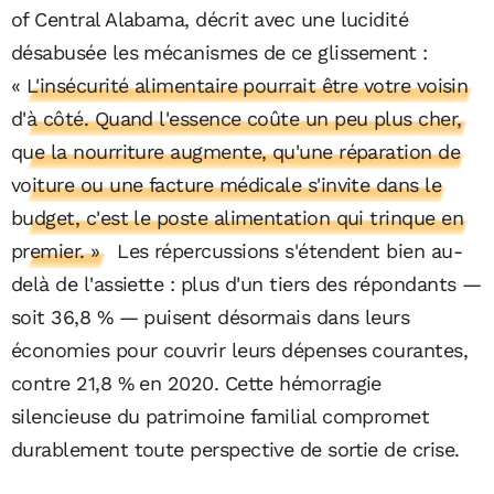
of Central Alabama, décrit avec une lucidité
désabusée les mécanismes de ce glissement :
« L'insécurité alimentaire pourrait être votre voisin
d'à côté. Quand l'essence coûte un peu plus cher,
que la nourriture augmente, qu'une réparation de
voiture ou une facture médicale s'invite dans le
budget, c'est le poste alimentation qui trinque en
premier. »
Les répercussions s'étendent bien au-
delà de l'assiette : plus d'un tiers des répondants —
soit 36,8 % — puisent désormais dans leurs
économies pour couvrir leurs dépenses courantes,
contre 21,8 % en 2020. Cette hémorragie
silencieuse du patrimoine familial compromet
durablement toute perspective de sortie de crise.