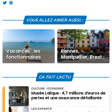
VOUS ALLEZ AIMER AUSSI :
Vacances : les
Rennes,
fonctionnaires
Montpellier, Brest :
partent plus que
découvrez la liste
les salariés du
complète des
privé, mais
meilleures villes
CA FAIT L'ACTU
dépensent moins
étudiantes en
2026
CULTURE
ÉCONOMIE
Musée Lalique : 4,7 millions d’euros de
pertes et une assurance défaillante
LES EXPERTS