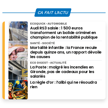
européenne entre
menacent
dans une phase
l’économie
CA FAIT L'ACTU
de sélection
aéronautique
ECOQUICK
AUTOMOBILE
Audi RS3 saisie : 1 500 euros
transforment un bolide criminel en
champion de la rentabilité publique
SANTÉ
SOCIÉTÉ
Mortalité infantile : la France recule
depuis quinze ans, un rapport dévoile
les causes
ECO DIGEST
ACTUALITÉ
La Poste : malgré les incendies en
Gironde, pas de cadeaux pour les
salariés
La règle d’or : l’alibi qui ne résoudra
rien