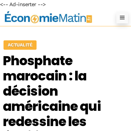
<-- Ad-inserter -->
ACTUALITÉ
Phosphate
marocain : la
décision
américaine qui
redessine les