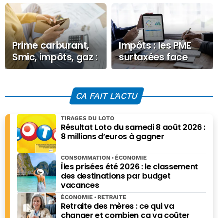
Prime carburant,
Impôts : les PME
Smic, impôts, gaz :
surtaxées face
tout ce qui change
aux grandes
au 1er juin
entreprises
CA FAIT L'ACTU
TIRAGES DU LOTO
Résultat Loto du samedi 8 août 2026 :
8 millions d’euros à gagner
CONSOMMATION
ÉCONOMIE
Îles prisées été 2026 : le classement
des destinations par budget
vacances
ÉCONOMIE
RETRAITE
Retraite des mères : ce qui va
changer et combien ça va coûter