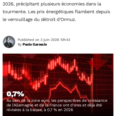
2026, précipitant plusieurs économies dans la
tourmente. Les prix énergétiques flambent depuis
le verrouillage du détroit d’Ormuz.
Published on 3 juin 2026 10h43
By
Paolo Garoscio
0,7%
Au sein de la zone euro, les perspectives de croissance
de l'Allemagne et de la France ont d'ores et déjà été
révisées à la baisse, à 0,7 % en 2026