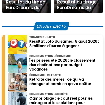
Résultat du tirage
Résultat du tirage
EuroDreams du
EuroDreams du
Lundi 18 août 2025
Lundi 6 octobre
2025
CA FAIT L'ACTU
TIRAGES DU LOTO
Résultat Loto du samedi 8 août 2026 :
8 millions d’euros à gagner
CONSOMMATION
ÉCONOMIE
Îles prisées été 2026 : le classement
des destinations par budget
vacances
ÉCONOMIE
RETRAITE
Retraite des mères : ce qui va
changer et combien ça va coûter
CONSOMMATION
SOCIÉTÉ
Cambriolage : le coût réel pour les
ménages et les solutions pour