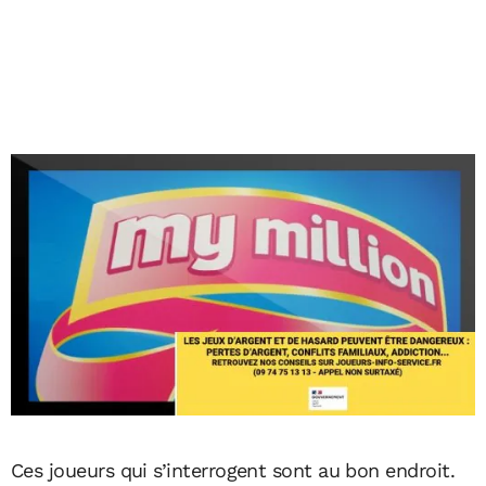
Ces joueurs qui s’interrogent sont au bon endroit.