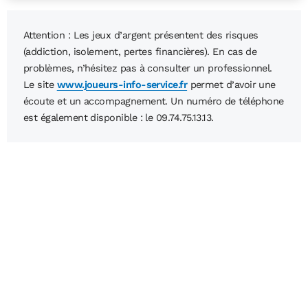
Attention : Les jeux d’argent présentent des risques
(addiction, isolement, pertes financières). En cas de
problèmes, n’hésitez pas à consulter un professionnel.
Le site
www.joueurs-info-service.fr
permet d’avoir une
écoute et un accompagnement. Un numéro de téléphone
est également disponible : le 09.74.75.13.13.