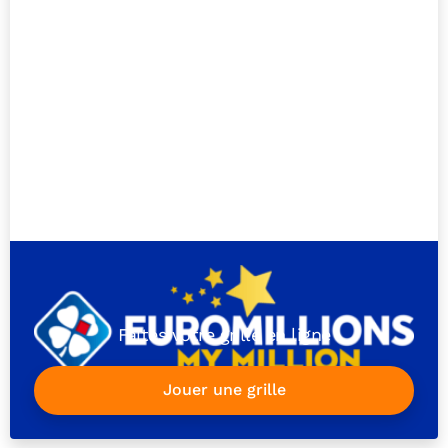
Faites votre grille en ligne
Jouer une grille