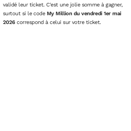
validé leur ticket. C'est une jolie somme à gagner,
surtout si le code
My Million du vendredi 1er mai
2026
correspond à celui sur votre ticket.