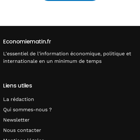
Alternative:
Economiematin.fr
L'essentiel de l'information économique, politique et
internationale en un minimum de temps
Liens utiles
La rédaction
Qui sommes-nous ?
Newsletter
Nous contacter