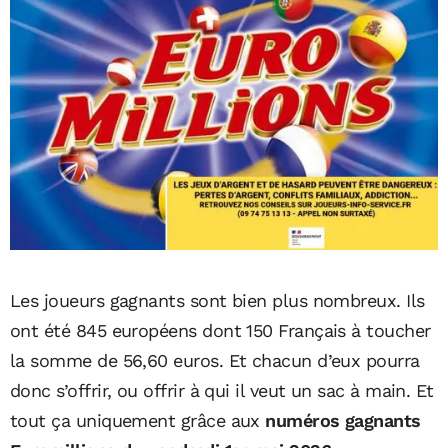
Les joueurs gagnants sont bien plus nombreux. Ils
ont été 845 européens dont 150 Français à toucher
la somme de 56,60 euros. Et chacun d’eux pourra
donc s’offrir, ou offrir à qui il veut un sac à main. Et
tout ça uniquement grâce aux
numéros gagnants