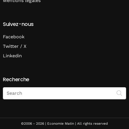
Mentions légales
Suivez-nous
Facebook
Twitter / X
Linkedin
Recherche
Search
on
Economie
Matin
©2006 - 2026 | Economie Matin | All rights reserved