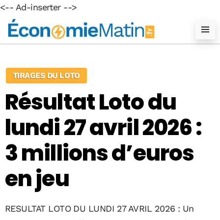
<-- Ad-inserter -->
TIRAGES DU LOTO
Résultat Loto du
lundi 27 avril 2026 :
3 millions d’euros
en jeu
RESULTAT LOTO DU LUNDI 27 AVRIL 2026 : Un