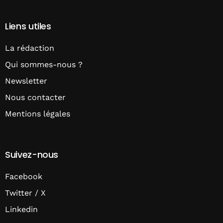
Liens utiles
La rédaction
Qui sommes-nous ?
Newsletter
Nous contacter
Mentions légales
Suivez-nous
Facebook
Twitter / X
Linkedin