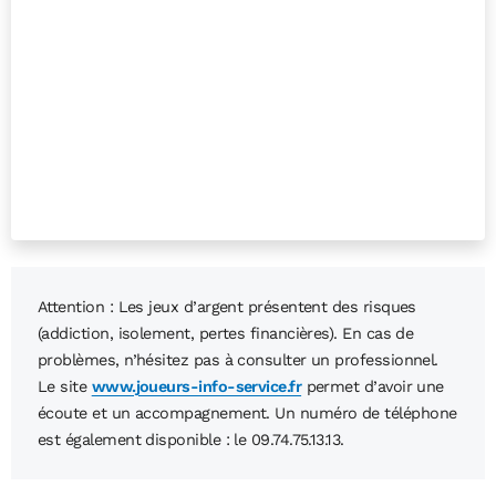
Attention : Les jeux d’argent présentent des risques
(addiction, isolement, pertes financières). En cas de
problèmes, n’hésitez pas à consulter un professionnel.
Le site
www.joueurs-info-service.fr
permet d’avoir une
écoute et un accompagnement. Un numéro de téléphone
est également disponible : le 09.74.75.13.13.