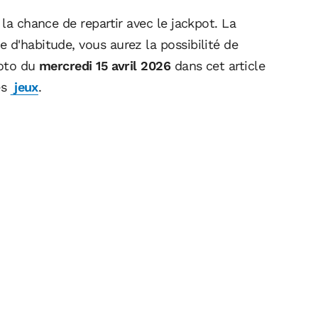
 la chance de repartir avec le jackpot. La
 d'habitude, vous aurez la possibilité de
Loto du
mercredi 15 avril 2026
dans cet article
es
jeux
.