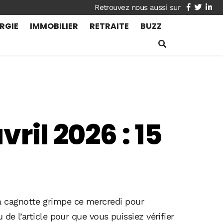
facebook
twitte
lin
RGIE
IMMOBILIER
RETRAITE
BUZZ
ril 2026 : 15
a cagnotte grimpe ce mercredi pour
de l’article pour que vous puissiez vérifier