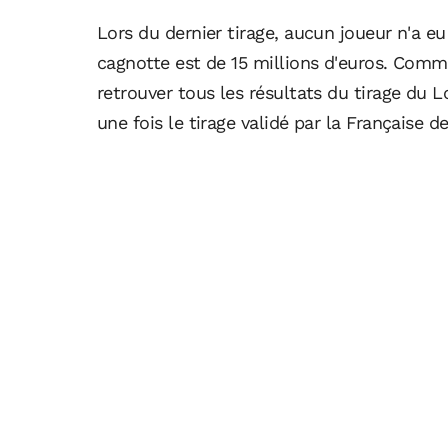
Lors du dernier tirage, aucun joueur n'a eu
cagnotte est de 15 millions d'euros. Comme
retrouver tous les résultats du tirage du 
une fois le tirage validé par la Française d