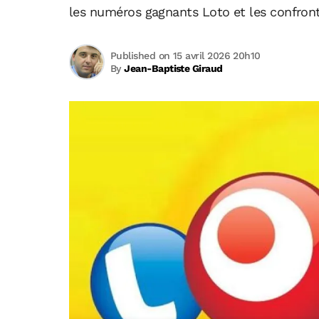
les numéros gagnants Loto et les confronte
Published on 15 avril 2026 20h10
By
Jean-Baptiste Giraud