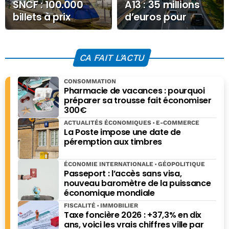
SNCF : 100.000
A13 : 35 millions
billets à prix
d’euros pour
promo pour l’été
sécuriser le tunnel
dès maintenant
de Saint-Cloud
sans freiner le
CA FAIT L'ACTU
Grand Paris
Express
CONSOMMATION
Pharmacie de vacances : pourquoi
préparer sa trousse fait économiser
300€
ACTUALITÉS ÉCONOMIQUES
E-COMMERCE
La Poste impose une date de
péremption aux timbres
ÉCONOMIE INTERNATIONALE
GÉOPOLITIQUE
Passeport : l’accès sans visa,
nouveau baromètre de la puissance
économique mondiale
FISCALITÉ
IMMOBILIER
Taxe foncière 2026 : +37,3% en dix
ans, voici les vrais chiffres ville par