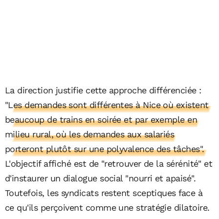
La direction justifie cette approche différenciée :
"Les demandes sont différentes à Nice où existent
beaucoup de trains en soirée et par exemple en
milieu rural, où les demandes aux salariés
porteront plutôt sur une polyvalence des tâches".
L'objectif affiché est de "retrouver de la sérénité" et
d'instaurer un dialogue social "nourri et apaisé".
Toutefois, les syndicats restent sceptiques face à
ce qu'ils perçoivent comme une stratégie dilatoire.