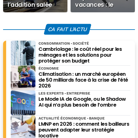
l’addition salée
vacances : le
des incendies de
gouvernement
Gironde pour
encadre les
l’économie
recours des
CA FAIT L'ACTU
estivale
passagers
aériens… et limite
CONSOMMATION
SOCIÉTÉ
l’accès à la
Cambriolage : le coût réel pour les
ménages et les solutions pour
Justice
protéger son budget
ÉCONOMIE
Climatisation : un marché européen
de 50 milliards face à la crise de l’été
2026
LES EXPERTS
ENTREPRISE
Le Mode IA de Google, ou le Shadow
AI qui n’a plus besoin de l’ombre
ACTUALITÉ ÉCONOMIQUE
BANQUE
LMNP en 2026 : comment les bailleurs
peuvent adapter leur stratégie
locative