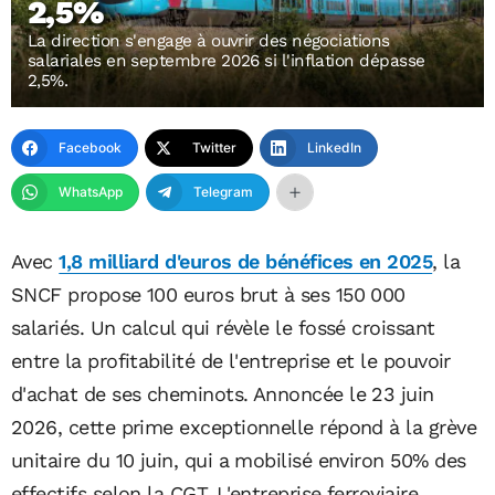
2,5%
La direction s'engage à ouvrir des négociations
salariales en septembre 2026 si l'inflation dépasse
2,5%.
Facebook
Twitter
LinkedIn
WhatsApp
Telegram
Avec
1,8 milliard d'euros de bénéfices en 2025
, la
SNCF propose 100 euros brut à ses 150 000
salariés. Un calcul qui révèle le fossé croissant
entre la profitabilité de l'entreprise et le pouvoir
d'achat de ses cheminots. Annoncée le 23 juin
2026, cette prime exceptionnelle répond à la grève
unitaire du 10 juin, qui a mobilisé environ 50% des
effectifs selon la CGT. L'entreprise ferroviaire