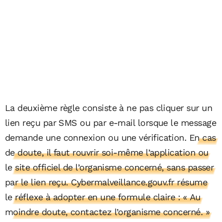
La deuxième règle consiste à ne pas cliquer sur un
lien reçu par SMS ou par e-mail lorsque le message
demande une connexion ou une vérification.
En cas
de doute, il faut rouvrir soi-même l’application ou
le site officiel de l’organisme concerné, sans passer
par le lien reçu. Cybermalveillance.gouv.fr résume
le réflexe à adopter en une formule claire : « Au
moindre doute, contactez l’organisme concerné. »