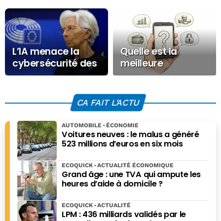
L’IA menace la
Quelle est la
cybersécurité des
meilleure
banques
application
européennes
bancaire, les 4
applications
CA FAIT L'ACTU
bancaires qui
dominent le
AUTOMOBILE
ÉCONOMIE
marché
Voitures neuves : le malus a généré
523 millions d’euros en six mois
ECOQUICK
ACTUALITÉ ÉCONOMIQUE
Grand âge : une TVA qui ampute les
heures d’aide à domicile ?
ECOQUICK
ACTUALITÉ
LPM : 436 milliards validés par le