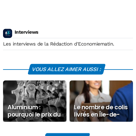
Interviews
Les interviews de la Rédaction d'Economiematin.
VOUS ALLEZ AIMER AUSSI :
Aluminium :
Le nombre de colis
pourquoi le prix du
livrés en Île-de-
métal explose en
France bat un
Bourse
record en 2025