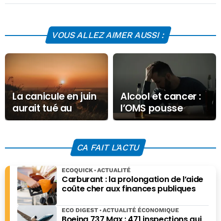
VOUS ALLEZ AIMER AUSSI :
La canicule en juin
Alcool et cancer :
aurait tué au
l’OMS pousse
moins 2000
l’Europe à taxer
personnes
plus bière, vins et
spiritueux
CA FAIT L'ACTU
ECOQUICK
ACTUALITÉ
Carburant : la prolongation de l’aide
coûte cher aux finances publiques
ECO DIGEST
ACTUALITÉ ÉCONOMIQUE
Boeing 737 Max : 471 inspections qui