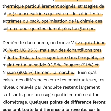
thermique particulièrement soignés, stratégies de
charge conservatrices qui évitent de solliciter les
extrêmes du pack, optimisation de la chimie des
cellules pour qu'elles durent plus longtemps.
Derrière le duo coréen, on trouve
Volvo qui affiche
96 % et MG 95 %, mais sur des échantillons très
réduits. Tesla, ultra-majoritaire dans l'enquête, se
maintient à un solide 93,5 %. Peugeot (91 %) et
Nissan (90,5 %) ferment la marche.
Bien qu'il
existe des différences entre les constructeurs, les
niveaux relevés par l'enquête restent largement
suffisants pour un usage quotidien même à fort
kilométrage.
Quelques points de différence feront
pourtant toute la différence à la revente, car le