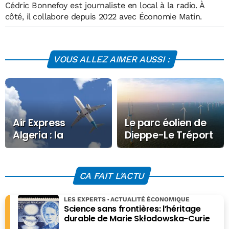
Cédric Bonnefoy est journaliste en local à la radio. À
côté, il collabore depuis 2022 avec Économie Matin.
VOUS ALLEZ AIMER AUSSI :
Air Express
Le parc éolien de
Algeria : la
Dieppe-Le Tréport
compagnie
avance
interdite de
l’espace aérien
CA FAIT L'ACTU
européen
LES EXPERTS
ACTUALITÉ ÉCONOMIQUE
Science sans frontières: l’héritage
durable de Marie Skłodowska-Curie