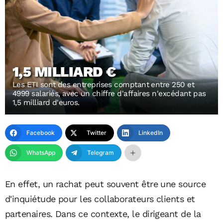
1,5 MILLIARD €
Les ETI sont des entreprises comptant entre 250 et
4999 salariés, avec un chiffre d'affaires n'excédant pas
1,5 milliard d'euros.
Facebook
Twitter
LinkedIn
WhatsApp
Telegram
En effet, un rachat peut souvent être une source
d'inquiétude pour les collaborateurs clients et
partenaires. Dans ce contexte, le dirigeant de la