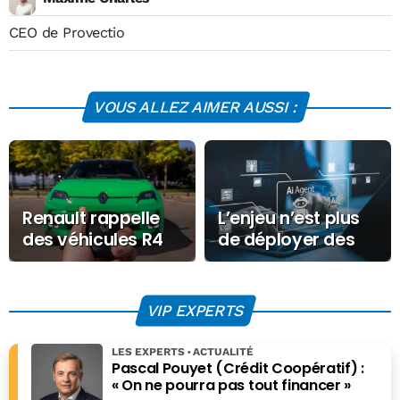
CEO de Provectio
VOUS ALLEZ AIMER AUSSI :
Renault rappelle
L’enjeu n’est plus
des véhicules R4
de déployer des
et R5 pour un
modèles ou des
défaut de batterie
agents d’IA, mais
de leur fournir un
VIP EXPERTS
contexte fiable,
maintenable et
LES EXPERTS
ACTUALITÉ
industrialisable
Pascal Pouyet (Crédit Coopératif) :
« On ne pourra pas tout financer »