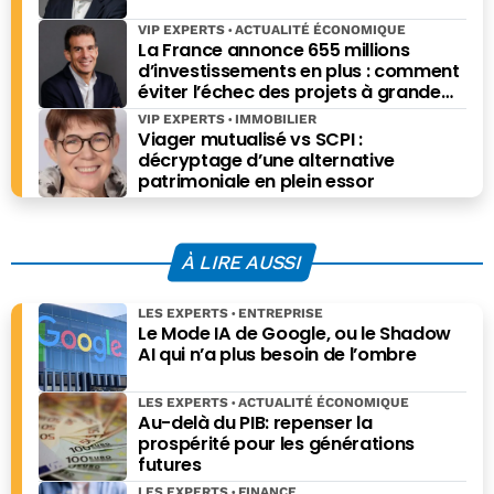
VIP EXPERTS
ACTUALITÉ ÉCONOMIQUE
La France annonce 655 millions
d’investissements en plus : comment
éviter l’échec des projets à grande
échelle ?
VIP EXPERTS
IMMOBILIER
Viager mutualisé vs SCPI :
décryptage d’une alternative
patrimoniale en plein essor
À LIRE AUSSI
LES EXPERTS
ENTREPRISE
Le Mode IA de Google, ou le Shadow
AI qui n’a plus besoin de l’ombre
LES EXPERTS
ACTUALITÉ ÉCONOMIQUE
Au-delà du PIB: repenser la
prospérité pour les générations
futures
LES EXPERTS
FINANCE