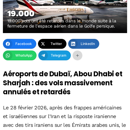
19.000
19.000 vols ont été retardés dans le monde suite à la
fermeture de l'espace aérien dans le Golfe persique.
Facebook
Twitter
LinkedIn
WhatsApp
Telegram
Aéroports de Dubaï, Abou Dhabi et
Sharjah : des vols massivement
annulés et retardés
Le 28 février 2026, après des frappes américaines
et israéliennes sur l’Iran et la risposte iranienne
avec des tirs iraniens sur les Émirats arabes unis, le