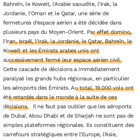
Bahreïn, le Koweit, l'Arabie saoudite, l'Irak, la
Jordanie, l'Oman et le Qatar, une série de
fermetures d’espace aérien a été décidée dans
plusieurs pays du Moyen-Orient.
Par effet domino,
l’Iran, Israël, l’Irak, la Jordanie, le Qatar, Bahreïn, le
Koweït et les Émirats arabes unis ont
successivement fermé leur espace aérien civil.
Cette cascade de décisions a immédiatement
paralysé les grands hubs régionaux, en particulier
les aéroports des Émirats.
Au total, 19.000 vols ont
été retardés dans le monde à la suite de ces
décisions.
Il ne faut pas oublier que les aéroports
de Dubaï, Abou Dhabi et de Sharjah ne sont pas de
simples plateformes régionales. Ils constituent des
carrefours stratégiques entre l’Europe, l’Asie,