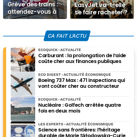
Grève des trains :
EasyJet va-t-elle
attendez-vous à
se faire racheter ?
des perturbations
le 10 juin prochain
CA FAIT L'ACTU
ECOQUICK
ACTUALITÉ
Carburant : la prolongation de l’aide
coûte cher aux finances publiques
ECO DIGEST
ACTUALITÉ ÉCONOMIQUE
Boeing 737 Max : 471 inspections qui
vont coûter cher au constructeur
ECOQUICK
ACTUALITÉ
Nucléaire : Golfech arrêtée quatre
fois en deux mois
LES EXPERTS
ACTUALITÉ ÉCONOMIQUE
Science sans frontières: l’héritage
durable de Marie Skłodowska-Curie