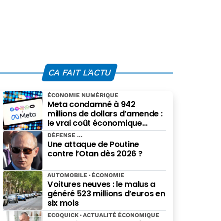
CA FAIT L'ACTU
ÉCONOMIE NUMÉRIQUE
Meta condamné à 942
millions de dollars d’amende :
le vrai coût économique
imposé par le Nouveau-
DÉFENSE
Mexique
Une attaque de Poutine
contre l’Otan dès 2026 ?
AUTOMOBILE
ÉCONOMIE
Voitures neuves : le malus a
généré 523 millions d’euros en
six mois
ECOQUICK
ACTUALITÉ ÉCONOMIQUE