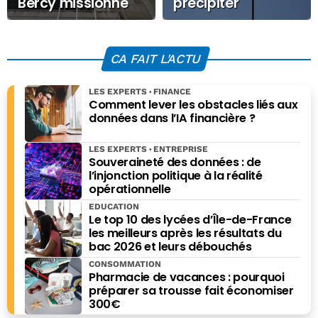
Bercy missionne
précipiter
quatre
l’effondrement
économistes pour
économique du
sortir de l’impasse
régime
CA FAIT L'ACTU
budgétaire
LES EXPERTS
FINANCE
Comment lever les obstacles liés aux
données dans l’IA financière ?
LES EXPERTS
ENTREPRISE
Souveraineté des données : de
l’injonction politique à la réalité
opérationnelle
EDUCATION
Le top 10 des lycées d’Île-de-France
les meilleurs après les résultats du
bac 2026 et leurs débouchés
CONSOMMATION
Pharmacie de vacances : pourquoi
préparer sa trousse fait économiser
300€