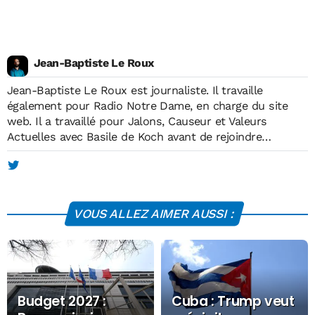
Jean-Baptiste Le Roux
Jean-Baptiste Le Roux est journaliste. Il travaille
également pour Radio Notre Dame, en charge du site
web. Il a travaillé pour Jalons, Causeur et Valeurs
Actuelles avec Basile de Koch avant de rejoindre
Economie Matin, à sa création, en mai 2012. Il est
diplômé de l'Institut européen de journalisme (IEJ) et
membre de l'Association des Journalistes de Défense. Il
publie de temps en temps dans la presse économique
VOUS ALLEZ AIMER AUSSI :
spécialisée.
Budget 2027 :
Cuba : Trump veut