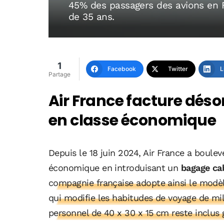
45% des passagers des avions en 
de 35 ans.
1
Facebook
Twitter
L
Partage
Air France facture dés
en classe économique
Depuis le 18 juin 2024, Air France a bouleve
économique en introduisant un
bagage ca
compagnie française adopte ainsi le modèl
qui modifie les habitudes de voyage de mil
personnel de 40 x 30 x 15 cm reste inclus