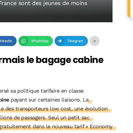
France sont des jeunes de moins
inkedIn
WhatsApp
Telegram
ormais le bagage cabine
rsé sa politique tarifaire en classe
bine
payant sur certaines liaisons.
La
e des transporteurs low cost, une évolution
lions de passagers. Seul un petit sac
 gratuitement dans le nouveau tarif « Economy