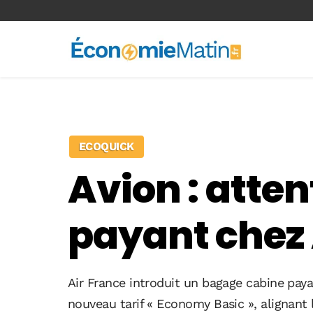
<-- Ad-inserter -->
ECOQUICK
Avion : atte
payant chez 
Air France introduit un bagage cabine paya
nouveau tarif « Economy Basic », alignant